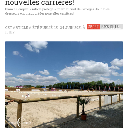
nouvelles carrières!
France Complet
»
Article protégé
»
International de Bazoges Jour 1: les
dresseurs ont inauguré les nouvelles carrières!
SPORT
PAYS-DE-LA-LOIRE
CET ARTICLE A ÉTÉ PUBLIÉ LE : 24 JUIN 2021 À
18H17