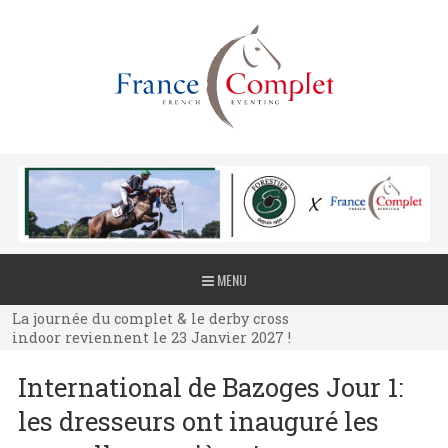
La journée du complet & le derby cross
MENU
indoor reviennent le 23 Janvier 2027 !
La journée du complet & le derby cross
indoor reviennent le 23 Janvier 2027 !
La journée du complet & le derby cross
International de Bazoges Jour 1:
indoor reviennent le 23 Janvier 2027 !
les dresseurs ont inauguré les