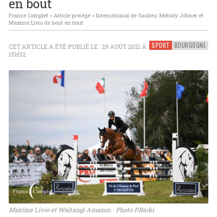
en bout
France Complet
»
Article protégé
»
International de Saulieu: Melody Jöhner et
Maxime Livio de bout en bout
SPORT
BOURGOGNE
CET ARTICLE A ÉTÉ PUBLIÉ LE : 29 AOÛT 2021 À
15H32
Maxime Livio et Waitangi Amazon - Photo P.Barki