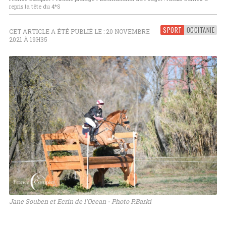
repris la tête du 4*S
SPORT
OCCITANIE
CET ARTICLE A ÉTÉ PUBLIÉ LE : 20 NOVEMBRE
2021 À 19H35
Jane Souben et Ecrin de l'Ocean - Photo P.Barki