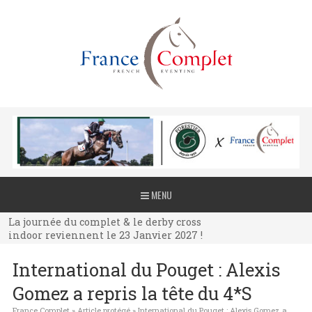
La journée du complet & le derby cross
MENU
indoor reviennent le 23 Janvier 2027 !
La journée du complet & le derby cross
indoor reviennent le 23 Janvier 2027 !
La journée du complet & le derby cross
International du Pouget : Alexis
indoor reviennent le 23 Janvier 2027 !
Gomez a repris la tête du 4*S
France Complet
»
Article protégé
»
International du Pouget : Alexis Gomez a