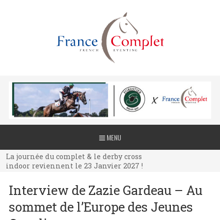
La journée du complet & le derby cross
MENU
indoor reviennent le 23 Janvier 2027 !
La journée du complet & le derby cross
indoor reviennent le 23 Janvier 2027 !
La journée du complet & le derby cross
Interview de Zazie Gardeau – Au
indoor reviennent le 23 Janvier 2027 !
sommet de l’Europe des Jeunes