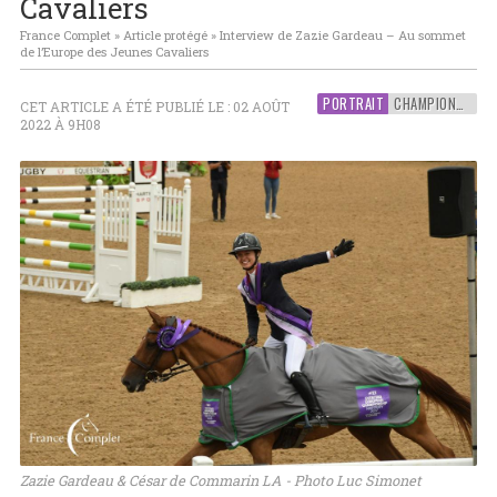
Cavaliers
France Complet
»
Article protégé
»
Interview de Zazie Gardeau – Au sommet
de l’Europe des Jeunes Cavaliers
PORTRAIT
CHAMPIONNATS D'EUROPE JEUNES
CET ARTICLE A ÉTÉ PUBLIÉ LE : 02 AOÛT
2022 À 9H08
Zazie Gardeau & César de Commarin LA - Photo Luc Simonet