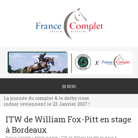
La journée du complet & le derby cross
MENU
indoor reviennent le 23 Janvier 2027 !
La journée du complet & le derby cross
indoor reviennent le 23 Janvier 2027 !
La journée du complet & le derby cross
ITW de William Fox-Pitt en stage
indoor reviennent le 23 Janvier 2027 !
à Bordeaux
France Complet
»
Article protégé
»
ITW de William Fox-Pitt en stage à