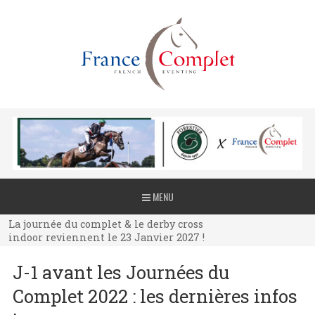
La journée du complet & le derby cross
MENU
indoor reviennent le 23 Janvier 2027 !
La journée du complet & le derby cross
indoor reviennent le 23 Janvier 2027 !
La journée du complet & le derby cross
J-1 avant les Journées du
indoor reviennent le 23 Janvier 2027 !
Complet 2022 : les dernières infos