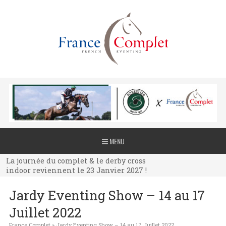
La journée du complet & le derby cross
MENU
indoor reviennent le 23 Janvier 2027 !
La journée du complet & le derby cross
indoor reviennent le 23 Janvier 2027 !
La journée du complet & le derby cross
Jardy Eventing Show – 14 au 17
indoor reviennent le 23 Janvier 2027 !
Juillet 2022
France Complet
»
Jardy Eventing Show – 14 au 17 Juillet 2022