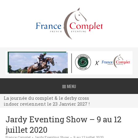
La journée du complet & le derby cross
MENU
indoor reviennent le 23 Janvier 2027 !
La journée du complet & le derby cross
indoor reviennent le 23 Janvier 2027 !
La journée du complet & le derby cross
Jardy Eventing Show – 9 au 12
indoor reviennent le 23 Janvier 2027 !
juillet 2020
France Complet
»
Jardy Eventing Show – 9 au 12 juillet 2020