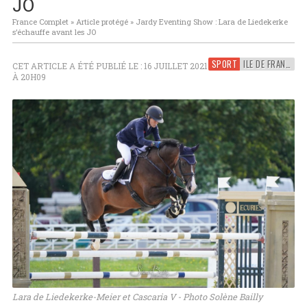
JO
France Complet
»
Article protégé
»
Jardy Eventing Show : Lara de Liedekerke
s’échauffe avant les JO
SPORT
ILE DE FRANCE
CET ARTICLE A ÉTÉ PUBLIÉ LE : 16 JUILLET 2021
À 20H09
Lara de Liedekerke-Meier et Cascaria V - Photo Solène Bailly