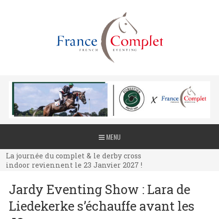
La journée du complet & le derby cross
MENU
indoor reviennent le 23 Janvier 2027 !
La journée du complet & le derby cross
indoor reviennent le 23 Janvier 2027 !
La journée du complet & le derby cross
Jardy Eventing Show : Lara de
indoor reviennent le 23 Janvier 2027 !
Liedekerke s’échauffe avant les