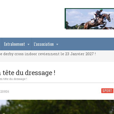
e derby cross indoor reviennent le 23 Janvier 2027 !
Entraînement
L’association
e derby cross indoor reviennent le 23 Janvier 2027 !
e derby cross indoor reviennent le 23 Janvier 2027 !
 tête du dressage !
en tête du dressage !
SPORT
 20H16