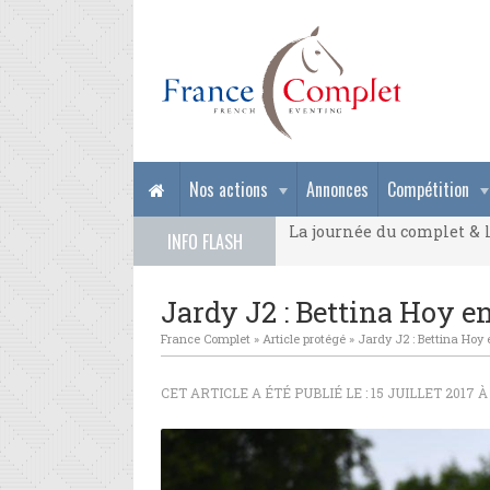
La journée du complet & l
Nos actions
Annonces
Compétition
La journée du complet & l
INFO FLASH
La journée du complet & l
Jardy J2 : Bettina Hoy en
France Complet
»
Article protégé
»
Jardy J2 : Bettina Hoy 
CET ARTICLE A ÉTÉ PUBLIÉ LE : 15 JUILLET 2017 À