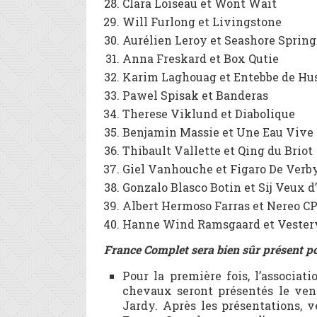
Clara Loiseau et Wont Wait
Will Furlong et Livingstone
Aurélien Leroy et Seashore Spring
Anna Freskard et Box Qutie
Karim Laghouag et Entebbe de Hu
Pawel Spisak et Banderas
Therese Viklund et Diabolique
Benjamin Massie et Une Eau Vive 
Thibault Vallette et Qing du Briot
Giel Vanhouche et Figaro De Verb
Gonzalo Blasco Botin et Sij Veux d
Albert Hermoso Farras et Nereo C
Hanne Wind Ramsgaard et Vester
France Complet sera bien sûr présent po
Pour la première fois, l’associat
chevaux seront présentés le vend
Jardy. Après les présentations, v