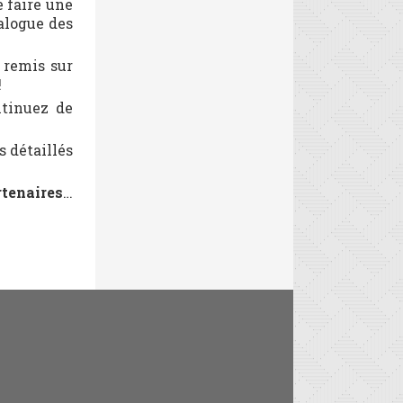
e faire une
alogue des
a remis sur
!
ntinuez de
s détaillés
rtenaires
…