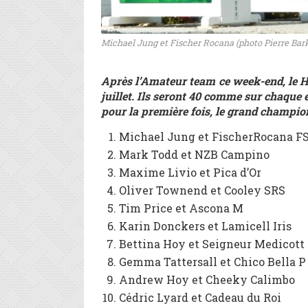
Michael Jung et Fischer Rocana (photo Pierre Bark
Après l’Amateur team ce week-end, le Ha
juillet. Ils seront 40 comme sur chaque 
pour la première fois, le grand champio
Michael Jung et FischerRocana F
Mark Todd et NZB Campino
Maxime Livio et Pica d’Or
Oliver Townend et Cooley SRS
Tim Price et Ascona M
Karin Donckers et Lamicell Iris
Bettina Hoy et Seigneur Medicott
Gemma Tattersall et Chico Bella P
Andrew Hoy et Cheeky Calimbo
Cédric Lyard et Cadeau du Roi