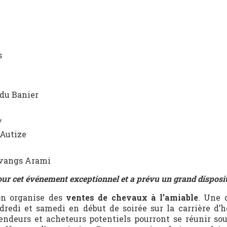
s
du Banier
y
’Autize
P
vangs Ar
ami
ur cet événement exceptionnel et a prévu un grand dispositi
ion organise des
ventes de chevaux à l’amiable
. Une 
redi et samedi en début de soirée sur la carrière d’
endeurs et acheteurs potentiels pourront se réunir sou