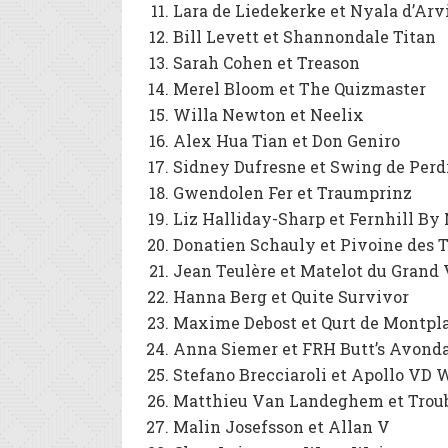
Lara de Liedekerke et Nyala d’Arvi
Bill Levett et Shannondale Titan
Sarah Cohen et Treason
Merel Bloom et The Quizmaster
Willa Newton et Neelix
Alex Hua Tian et Don Geniro
Sidney Dufresne et Swing de Perd
Gwendolen Fer et Traumprinz
Liz Halliday-Sharp et Fernhill By
Donatien Schauly et Pivoine des 
Jean Teulère et Matelot du Grand 
Hanna Berg et Quite Survivor
Maxime Debost et Qurt de Montpla
Anna Siemer et FRH Butt’s Avond
Stefano Brecciaroli et Apollo VD
Matthieu Van Landeghem et Troub
Malin Josefsson et Allan V