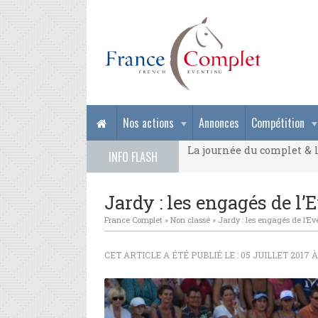
La journée du complet & l
Nos actions
Annonces
Compétition
La journée du complet & l
INFO FLASH
La journée du complet & l
Jardy : les engagés de l
France Complet
»
Non classé
»
Jardy : les engagés de l’Ev
CET ARTICLE A ÉTÉ PUBLIÉ LE : 05 JUILLET 2017 