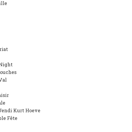
lle
riat
 Night
Touches
Val
isir
ale
 Wendi Kurt
Hoeve
le Fête