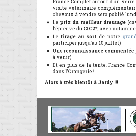
France Complet autour d’un verre o
visite vétérinaire complémentaire
chevaux à vendre sera publié lundi 
Le
prix du meilleur dressage
(cav
l’épreuve du
CIC2*
, avec notammen
Le
tirage au sort
de notre
grand
participer jusqu’au 10 juillet)
Une
reconnaissance commentée
à venir)
Et en plus de la tente, France C
dans l’Orangerie !
Alors à très bientôt à Jardy !!!