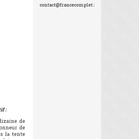
contact@francecomplet.fr
f :
dizaine de
honneur de
s la tente