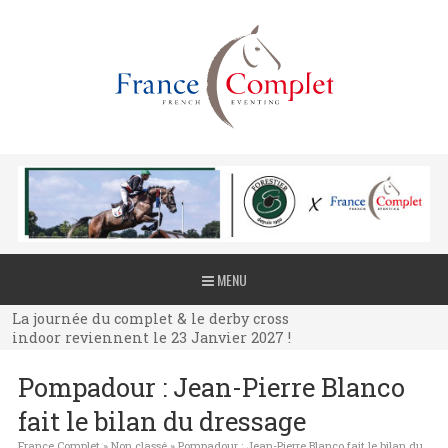
La journée du complet & le derby cross
MENU
indoor reviennent le 23 Janvier 2027 !
La journée du complet & le derby cross
indoor reviennent le 23 Janvier 2027 !
La journée du complet & le derby cross
Pompadour : Jean-Pierre Blanco
indoor reviennent le 23 Janvier 2027 !
fait le bilan du dressage
France Complet
»
Non classé
»
Pompadour : Jean-Pierre Blanco fait le bilan du