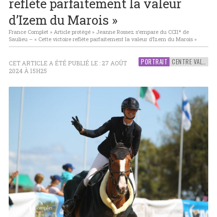
reflète parfaitement la valeur
d’Izem du Marois »
France Complet
»
Article protégé
»
Jeanne Rossez s’empare du CCI1* de
Saulieu – « Cette victoire reflète parfaitement la valeur d’Izem du Marois »
PORTRAIT
CENTRE VAL-DE-LOIRE
CET ARTICLE A ÉTÉ PUBLIÉ LE : 27 AOÛT
2024 À 15H25