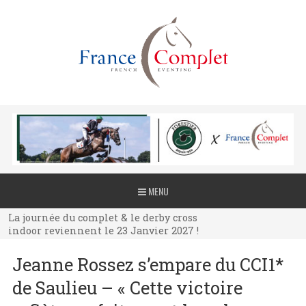
La journée du complet & le derby cross
MENU
indoor reviennent le 23 Janvier 2027 !
La journée du complet & le derby cross
indoor reviennent le 23 Janvier 2027 !
La journée du complet & le derby cross
Jeanne Rossez s’empare du CCI1*
indoor reviennent le 23 Janvier 2027 !
de Saulieu – « Cette victoire