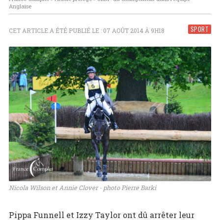
Anglaise
SPORT
CET ARTICLE A ÉTÉ PUBLIÉ LE : 07 AOÛT 2014 À 9H18
Nicola Wilson et Annie Clover - photo Pierre Barki
Pippa Funnell et Izzy Taylor ont dû arrêter leur