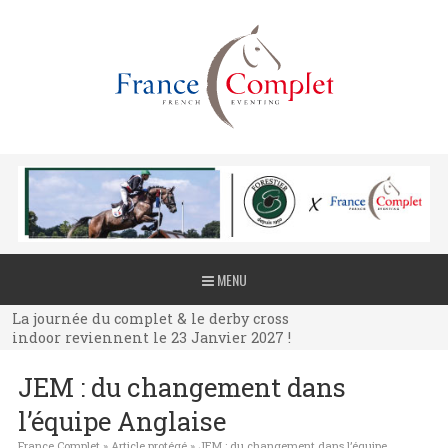
La journée du complet & le derby cross
MENU
indoor reviennent le 23 Janvier 2027 !
La journée du complet & le derby cross
indoor reviennent le 23 Janvier 2027 !
La journée du complet & le derby cross
JEM : du changement dans
indoor reviennent le 23 Janvier 2027 !
l’équipe Anglaise
France Complet
»
Article protégé
»
JEM : du changement dans l’équipe