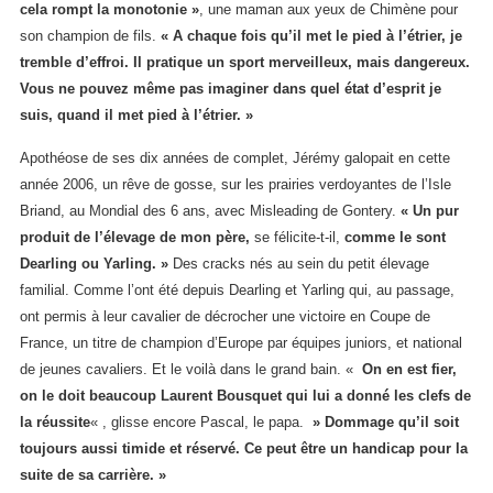
cela rompt la monotonie
»
, une maman aux yeux de Chimène pour
son champion de fils.
«
A chaque fois qu’il met le pied à l’étrier, je
tremble d’effroi. Il pratique un sport merveilleux, mais dangereux.
Vous ne pouvez même pas imaginer dans quel état d’esprit je
suis, quand il met pied à l’étrier. »
Apothéose de ses dix années de complet, Jérémy galopait en cette
année 2006, un rêve de gosse, sur les prairies verdoyantes de l’Isle
Briand, au Mondial des 6 ans, avec Misleading de Gontery.
«
Un pur
produit de l’élevage de mon père,
se félicite-t-il,
comme le sont
Dearling ou Yarling. »
Des cracks nés au sein du petit élevage
familial. Comme l’ont été depuis Dearling et Yarling qui, au passage,
ont permis à leur cavalier de décrocher une victoire en Coupe de
France, un titre de champion d’Europe par équipes juniors, et national
de jeunes cavaliers. Et le voilà dans le grand bain. «
On en est fier,
on le doit beaucoup Laurent Bousquet qui lui a donné les clefs de
la réussite
« , glisse encore Pascal, le papa.
» Dommage qu’il soit
toujours aussi timide et réservé. Ce peut être un handicap pour la
suite de sa carrière. »