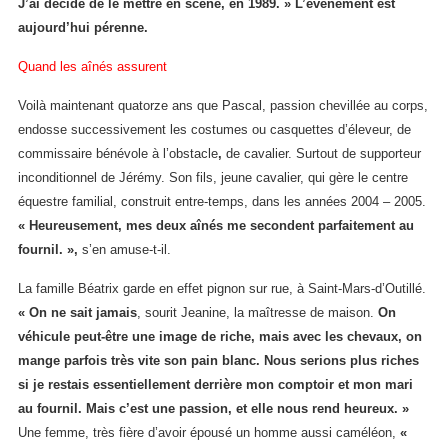
J’ai décidé de le mettre en scène, en 1989. » L’événement est
aujourd’hui pérenne.
Quand les aînés assurent
Voilà maintenant quatorze ans que Pascal, passion chevillée au corps,
endosse successivement les costumes ou casquettes d’éleveur, de
commissaire bénévole à l’obstacle
,
de cavalier. Surtout de supporteur
inconditionnel de Jérémy. Son fils, jeune cavalier, qui gère le centre
équestre familial, construit entre-temps, dans les années 2004 – 2005.
«
Heureusement, mes deux aînés me secondent parfaitement au
fournil. »,
s’en amuse-t-il.
La famille Béatrix garde en effet pignon sur rue, à Saint-Mars-d’Outillé.
«
On ne sait jamais
, sourit Jeanine, la maîtresse de maison.
On
véhicule peut-être une image de riche, mais
avec les chevaux, on
mange parfois très vite son pain blanc. Nous serions plus riches
si je restais essentiellement derrière mon comptoir et mon mari
au fournil. Mais c’est une passion, et elle nous rend heureux. »
Une femme, très fière d’avoir épousé un homme aussi caméléon,
«