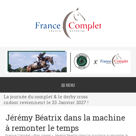
La journée du complet & le derby cross
MENU
indoor reviennent le 23 Janvier 2027 !
La journée du complet & le derby cross
indoor reviennent le 23 Janvier 2027 !
La journée du complet & le derby cross
Jérémy Béatrix dans la machine
indoor reviennent le 23 Janvier 2027 !
à remonter le temps
France Complet
»
Non classé
»
Jérémy Béatrix dans la machine à remonter le