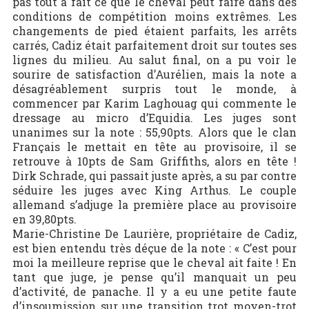
pas tout à fait ce que le cheval peut faire dans des
conditions de compétition moins extrêmes. Les
changements de pied étaient parfaits, les arrêts
carrés, Cadiz était parfaitement droit sur toutes ses
lignes du milieu. Au salut final, on a pu voir le
sourire de satisfaction d’Aurélien, mais la note a
désagréablement surpris tout le monde, à
commencer par Karim Laghouag qui commente le
dressage au micro d’Equidia. Les juges sont
unanimes sur la note : 55,90pts. Alors que le clan
Français le mettait en tête au provisoire, il se
retrouve à 10pts de Sam Griffiths, alors en tête !
Dirk Schrade, qui passait juste après, a su par contre
séduire les juges avec King Arthus. Le couple
allemand s’adjuge la première place au provisoire
en 39,80pts.
Marie-Christine De Laurière, propriétaire de Cadiz,
est bien entendu très déçue de la note : « C’est pour
moi la meilleure reprise que le cheval ait faite ! En
tant que juge, je pense qu’il manquait un peu
d’activité, de panache. Il y a eu une petite faute
d’insoumission sur une transition trot moyen-trot