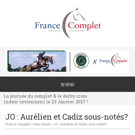
La journée du complet & le derby cross
MENU
indoor reviennent le 23 Janvier 2027 !
La journée du complet & le derby cross
indoor reviennent le 23 Janvier 2027 !
La journée du complet & le derby cross
JO : Aurélien et Cadiz sous-notés?
indoor reviennent le 23 Janvier 2027 !
France Complet
»
Non classé
»
JO : Aurélien et Cadiz sous-notés?