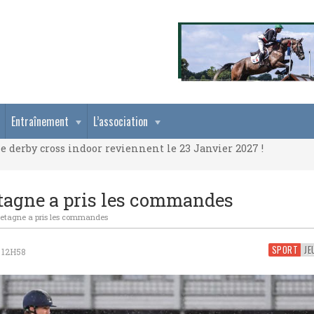
e derby cross indoor reviennent le 23 Janvier 2027 !
Entraînement
L’association
e derby cross indoor reviennent le 23 Janvier 2027 !
e derby cross indoor reviennent le 23 Janvier 2027 !
etagne a pris les commandes
retagne a pris les commandes
SPORT
 12H58