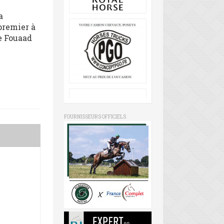
a
premier à
de Fouaad
FOURNISSEURS OFFICIELS