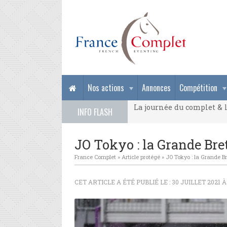
La journée du complet & l
Nos actions
Annonces
Compétition
La journée du complet & l
INFO FLASH
La journée du complet & l
JO Tokyo : la Grande Br
France Complet
»
Article protégé
»
JO Tokyo : la Grande B
CET ARTICLE A ÉTÉ PUBLIÉ LE : 30 JUILLET 2021 À