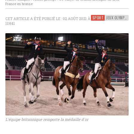
France en bronze
SPORT
JEUX OLYMPIQUES
CET ARTICLE A ÉTÉ PUBLIÉ LE : 02 AOÛT 2021 À
11H41
L'équipe britannique remporte la médaille d'or