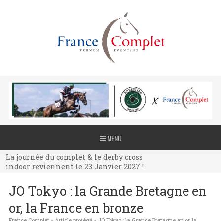
La journée du complet & le derby cross
MENU
indoor reviennent le 23 Janvier 2027 !
La journée du complet & le derby cross
indoor reviennent le 23 Janvier 2027 !
La journée du complet & le derby cross
JO Tokyo : la Grande Bretagne en
indoor reviennent le 23 Janvier 2027 !
or, la France en bronze
France Complet
»
Article protégé
»
JO Tokyo : la Grande Bretagne en or, la