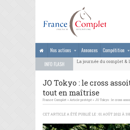
La journée du complet & l
Nos actions
Annonces
Compétition
La journée du complet & l
INFO FLASH
La journée du complet & l
JO Tokyo : le cross asso
tout en maîtrise
France Complet
»
Article protégé
»
JO Tokyo : le cross ass
CET ARTICLE A ÉTÉ PUBLIÉ LE : 01 AOÛT 2021 À 3