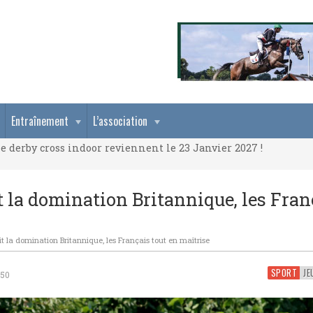
e derby cross indoor reviennent le 23 Janvier 2027 !
Entraînement
L’association
e derby cross indoor reviennent le 23 Janvier 2027 !
e derby cross indoor reviennent le 23 Janvier 2027 !
it la domination Britannique, les Fran
oit la domination Britannique, les Français tout en maîtrise
SPORT
H50