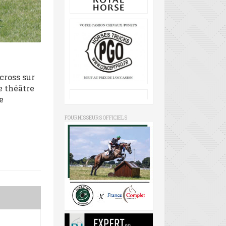
cross sur
e théâtre
e
FOURNISSEURS OFFICIELS