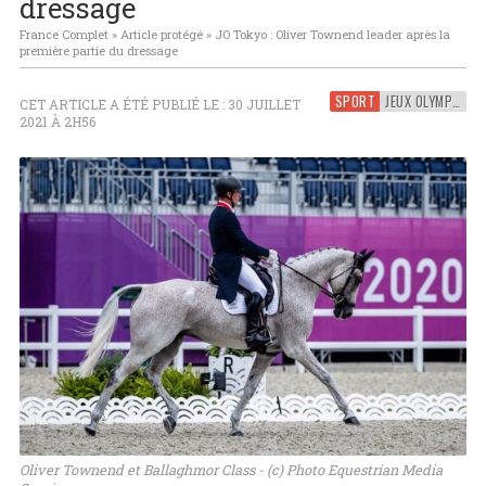
dressage
France Complet
»
Article protégé
»
JO Tokyo : Oliver Townend leader après la
première partie du dressage
SPORT
JEUX OLYMPIQUES
CET ARTICLE A ÉTÉ PUBLIÉ LE : 30 JUILLET
2021 À 2H56
Oliver Townend et Ballaghmor Class - (c) Photo Equestrian Media