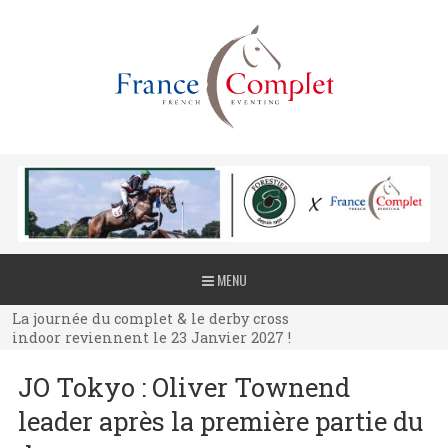
La journée du complet & le derby cross
MENU
indoor reviennent le 23 Janvier 2027 !
La journée du complet & le derby cross
indoor reviennent le 23 Janvier 2027 !
La journée du complet & le derby cross
JO Tokyo : Oliver Townend
indoor reviennent le 23 Janvier 2027 !
leader après la première partie du