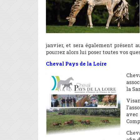
janvier, et sera également présent 
pourrez alors lui poser toutes vos ques
Cheval Pays de la Loire
Cheva
assoc
la Sa
Visan
l’ass
avec 
Comp
Cheva
afin 