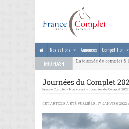
La journée du complet & l
Nos actions
Annonces
Compétition
La journée du complet & l
INFO FLASH
La journée du complet & l
Journées du Complet 202
France Complet
»
Non classé
»
Journées du Complet 2022 
CET ARTICLE A ÉTÉ PUBLIÉ LE : 17 JANVIER 2022 