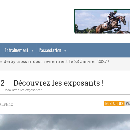
e derby cross indoor reviennent le 23 Janvier 2027 !
Entraînement
L’association
e derby cross indoor reviennent le 23 Janvier 2027 !
e derby cross indoor reviennent le 23 Janvier 2027 !
2 – Découvrez les exposants !
– Découvrez les exposants !
NOS ACTUS
À 18H42