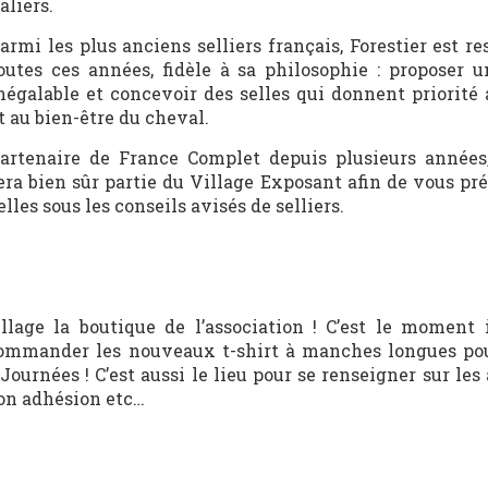
aliers.
armi les plus ancie
ns selliers français, Forestier est re
outes ces années, fidèle à sa philosophie : proposer u
négalable et concevoir des selles qui donnent priorité 
t au bien-être du cheval.
artenaire de France Complet depuis plusieurs années,
era bien sûr partie du Village Exposant afin de vous pr
elles sous les conseils avisés de selliers.
lage la boutique de l’association ! C’est le moment 
récommander les nouveaux t-shirt à manches longues pou
Journées ! C’est aussi le lieu pour se renseigner sur les
son adhésion etc…