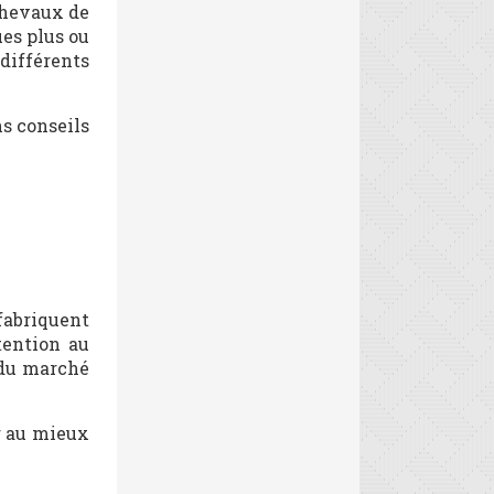
 chevaux de
ues plus ou
différents
ns conseils
 fabriquent
tention au
s du marché
r au mieux