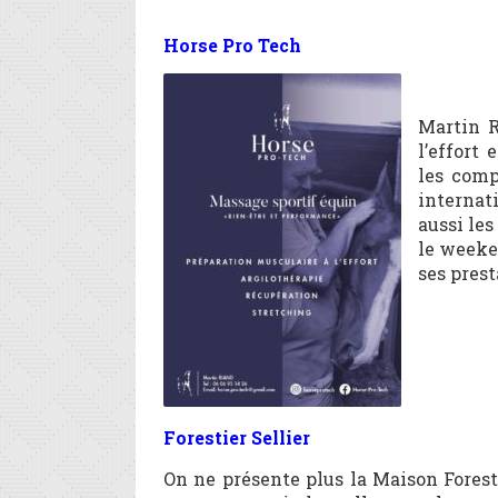
Horse Pro Tech
Martin R
l’effort
les comp
internat
aussi le
le weeke
ses prest
Forestier Sellier
On ne présente plus la Maison Foresti