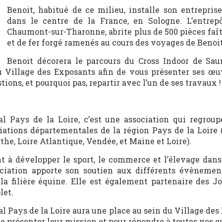
Benoit, habitué de ce milieu, installe son entreprise
dans le centre de la France, en Sologne. L’entrepô
Chaumont-sur-Tharonne, abrite plus de 500 pièces faît
et de fer forgé ramenés au cours des voyages de Benoit
Benoit décorera le parcours du Cross Indoor de Sa
au Village des Exposants afin de vous présenter ses œu
tions, et pourquoi pas, repartir avec l’un de ses travaux !
l Pays de la Loire, c’est une association qui regroup
iations départementales de la région Pays de la Loire
rthe, Loire Atlantique, Vendée, et Maine et Loire).
t à développer le sport, le commerce et l’élevage dans 
ociation apporte son soutien aux différents évènemen
la filière équine. Elle est également partenaire des J
let.
l Pays de la Loire aura une place au sein du Village de
de présenter leur mission et pour répondre à toutes vos q