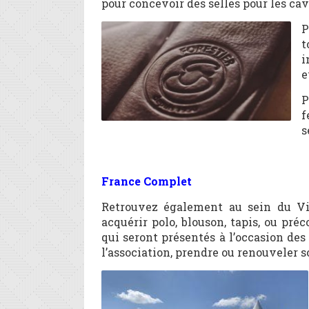
pour concevoir des selles pour les cav
P
t
i
e
P
f
s
France Complet
Retrouvez également au sein du Vil
acquérir polo, blouson, tapis, ou p
qui seront présentés à l’occasion des 
l’association, prendre ou renouveler 