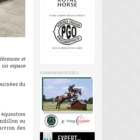
férences et
a un espace
FOURNISSEURS OFFICIELS
ournées du
 équestres
andillon ou
euvron des