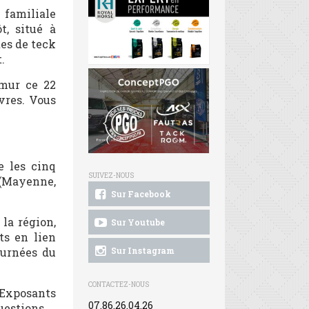
 familiale
t, situé à
es de teck
.
umur ce 22
vres. Vous
e les cinq
SUIVEZ-NOUS
 (Mayenne,
Sur Facebook
la région,
Sur Youtube
ts en lien
ournées du
Sur Instagram
CONTACTEZ-NOUS
s Exposants
07.86.26.04.26
uestions.