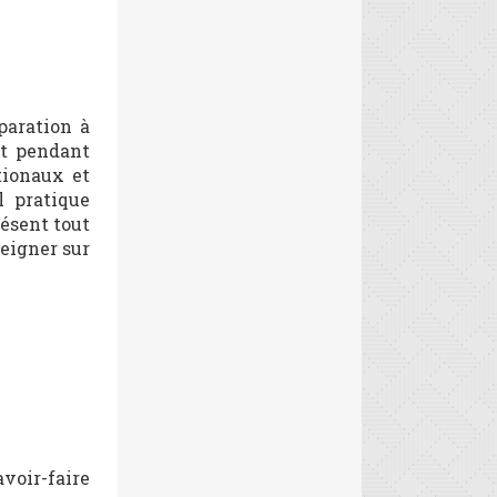
paration à
nt pendant
tionaux et
l pratique
résent tout
seigner sur
avoir-faire