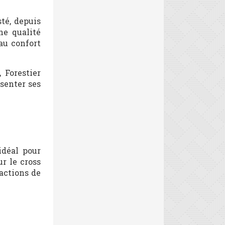
sté, depuis
ne qualité
au confort
 Forestier
ésenter ses
idéal pour
r le cross
 actions de