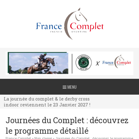
La journée du complet & le derby cross
MENU
indoor reviennent le 23 Janvier 2027 !
La journée du complet & le derby cross
indoor reviennent le 23 Janvier 2027 !
La journée du complet & le derby cross
Journées du Complet : découvrez
indoor reviennent le 23 Janvier 2027 !
le programme détaillé
France Complet
»
Non classé
»
Journées du Complet : découvrez le programme