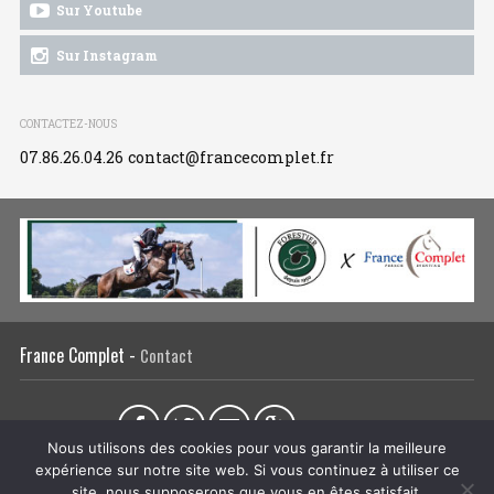
Sur Youtube
Sur Instagram
CONTACTEZ-NOUS
07.86.26.04.26
contact@francecomplet.fr
France Complet -
Contact
Partager sur :
Nous utilisons des cookies pour vous garantir la meilleure
expérience sur notre site web. Si vous continuez à utiliser ce
L’association
Actualités
Tous les évènements
Liens utiles
site, nous supposerons que vous en êtes satisfait.