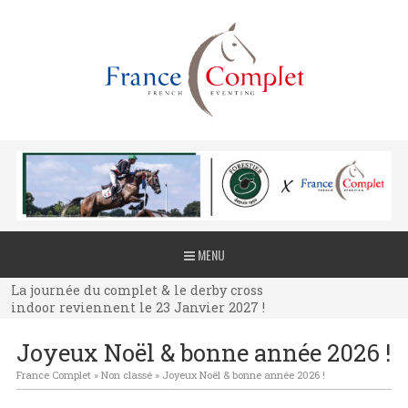
La journée du complet & le derby cross
MENU
indoor reviennent le 23 Janvier 2027 !
La journée du complet & le derby cross
indoor reviennent le 23 Janvier 2027 !
La journée du complet & le derby cross
Joyeux Noël & bonne année 2026 !
indoor reviennent le 23 Janvier 2027 !
France Complet
»
Non classé
»
Joyeux Noël & bonne année 2026 !