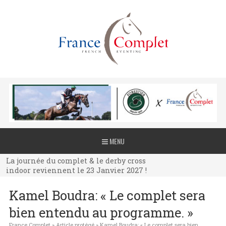
La journée du complet & le derby cross
MENU
indoor reviennent le 23 Janvier 2027 !
La journée du complet & le derby cross
indoor reviennent le 23 Janvier 2027 !
La journée du complet & le derby cross
Kamel Boudra: « Le complet sera
indoor reviennent le 23 Janvier 2027 !
bien entendu au programme. »
France Complet
»
Article protégé
»
Kamel Boudra: « Le complet sera bien