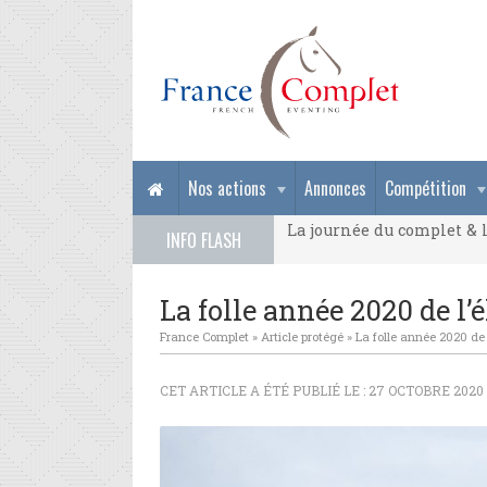
La journée du complet & l
Nos actions
Annonces
Compétition
La journée du complet & l
INFO FLASH
La journée du complet & l
La folle année 2020 de l’
France Complet
»
Article protégé
»
La folle année 2020 de 
CET ARTICLE A ÉTÉ PUBLIÉ LE : 27 OCTOBRE 2020