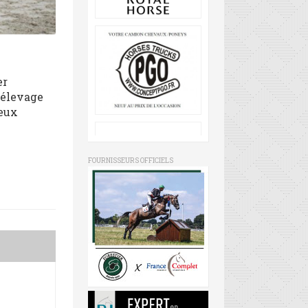
er
 élevage
deux
FOURNISSEURS OFFICIELS