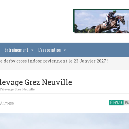
e derby cross indoor reviennent le 23 Janvier 2027 !
Entraînement
L’association
e derby cross indoor reviennent le 23 Janvier 2027 !
e derby cross indoor reviennent le 23 Janvier 2027 !
élevage Grez Neuville
l’élevage Grez Neuville
ÉLEVAGE
 À 17H59