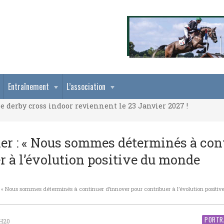
e derby cross indoor reviennent le 23 Janvier 2027 !
Entraînement
L’association
e derby cross indoor reviennent le 23 Janvier 2027 !
e derby cross indoor reviennent le 23 Janvier 2027 !
ier : « Nous sommes déterminés à con
r à l’évolution positive du monde
 : « Nous sommes déterminés à continuer d’innover pour contribuer à l’évolution posit
PORTR
4H20