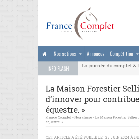
La journée du complet & l
Nos actions
Annonces
Compétition
La journée du complet & l
INFO FLASH
La journée du complet & l
La Maison Forestier Sell
d’innover pour contribue
équestre. »
France Complet
»
Non classé
»
La Maison Forestier Sellier
équestre. »
CET ARTICLE A ÉTÉ PUBLIÉ LE : 25 JUIN 2024 À 1