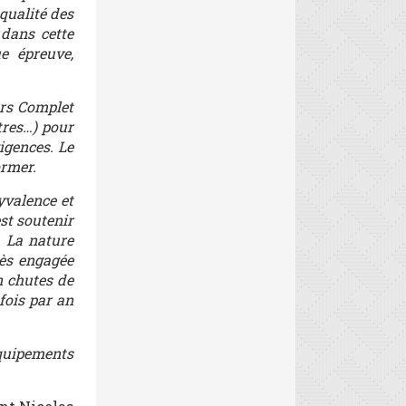
qualité des
 dans cette
e épreuve,
urs Complet
tres…) pour
igences. Le
ormer.
yvalence et
st soutenir
. La nature
ès engagée
n chutes de
fois par an
équipements