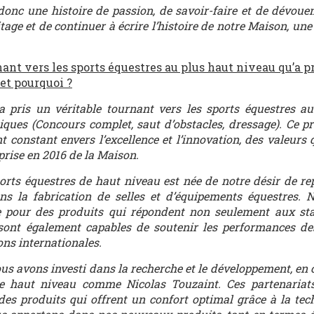
 donc une histoire de passion, de savoir-faire et de dévou
age et de continuer à écrire l’histoire de notre Maison, une 
nant vers les sports équestres au plus haut niveau qu’a pr
 et pourquoi ?
a pris un véritable tournant vers les sports équestres a
ques (Concours complet, saut d’obstacles, dressage). Ce pr
constant envers l’excellence et l’innovation, des valeurs 
prise en 2016 de la Maison.
ports équestres de haut niveau est née de notre désir de re
ans la fabrication de selles et d’équipements équestres.
 pour des produits qui répondent non seulement aux st
 sont également capables de soutenir les performances de
ns internationales.
s avons investi dans la recherche et le développement, en 
de haut niveau comme Nicolas Touzaint. Ces partenariat
des produits qui offrent un confort optimal grâce à la tec