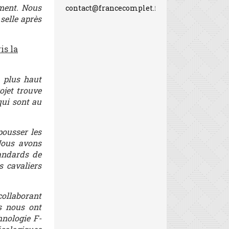
ement. Nous
contact@francecomplet.fr
selle après
is la
u plus haut
ojet trouve
qui sont au
pousser les
 Nous avons
andards de
s cavaliers
collaborant
s nous ont
hnologie F-