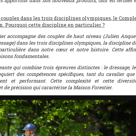
s apportons dans nos nouveaux produits, tant en termes 
ouples dans les trois disciplines olympiques, le Comple
n. Pourquoi cette discipline en particulier ?
lier accompagne des couples de haut niveau (Julien Anque
ssage) dans les trois disciplines olympiques, la discipline 
rticulière dans notre cœur et notre histoire. Cette affin
raisons fondamentales.
ante qui combine trois épreuves distinctes : le dressage, le 
quiert des compétences spécifiques, tant du cavalier que
nt et performant. Cette complexité et cette diversité
et de précision qui caractérise la Maison Forestier.