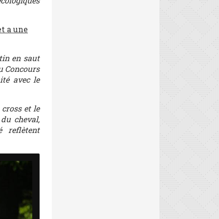
écologiques
t a une
tin en saut
du Concours
ité avec le
cross et le
 du cheval,
 reflètent