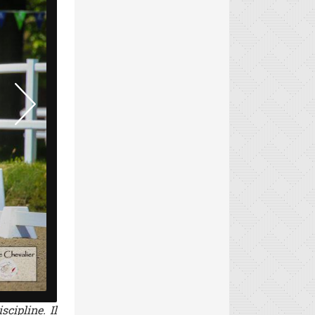
Benjamin Massié et Edition Fonroy, Pro Elite du Lion d'A
cipline. Il