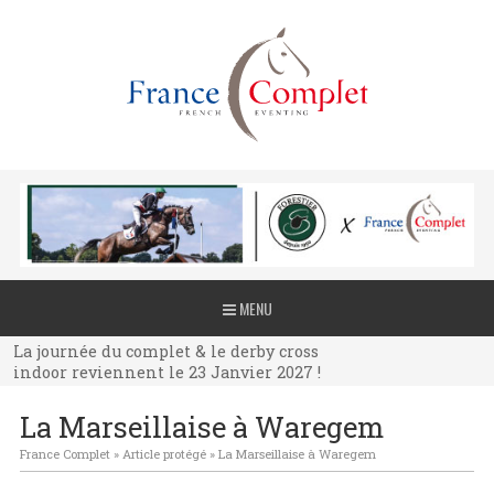
La journée du complet & le derby cross
MENU
indoor reviennent le 23 Janvier 2027 !
La journée du complet & le derby cross
indoor reviennent le 23 Janvier 2027 !
La journée du complet & le derby cross
La Marseillaise à Waregem
indoor reviennent le 23 Janvier 2027 !
France Complet
»
Article protégé
»
La Marseillaise à Waregem