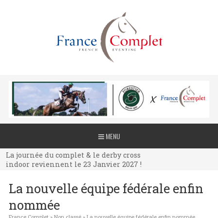
La journée du complet & le derby cross
MENU
indoor reviennent le 23 Janvier 2027 !
La journée du complet & le derby cross
indoor reviennent le 23 Janvier 2027 !
La journée du complet & le derby cross
La nouvelle équipe fédérale enfin
indoor reviennent le 23 Janvier 2027 !
nommée
France Complet
»
Non classé
»
La nouvelle équipe fédérale enfin nommée