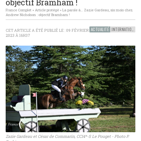
objectif Bramham !
France Complet
»
Article protégé
»
La parole à… Zazie Gardeau, six mois chez
Andrew Nicholson : objectif Bramham !
ACTUALITÉ
INTERNATIONAL
CET ARTICLE A ÉTÉ PUBLIÉ LE : 09 FÉVRIER
2023 À 16H37
Zazie Gardeau et César de Commarin, CCI4*-S Le Pouget - Photo P.