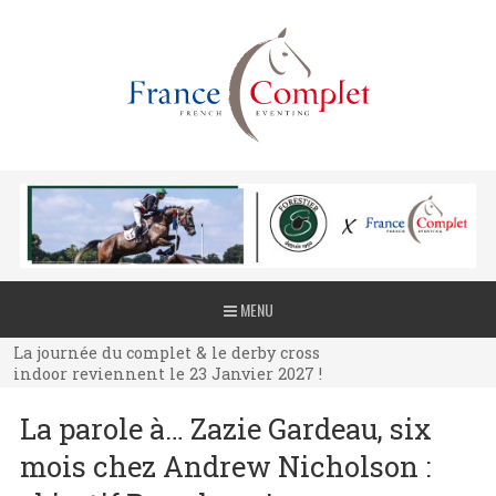
La journée du complet & le derby cross
MENU
indoor reviennent le 23 Janvier 2027 !
La journée du complet & le derby cross
indoor reviennent le 23 Janvier 2027 !
La journée du complet & le derby cross
La parole à… Zazie Gardeau, six
indoor reviennent le 23 Janvier 2027 !
mois chez Andrew Nicholson :