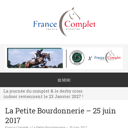
La journée du complet & le derby cross
MENU
indoor reviennent le 23 Janvier 2027 !
La journée du complet & le derby cross
indoor reviennent le 23 Janvier 2027 !
La journée du complet & le derby cross
La Petite Bourdonnerie – 25 juin
indoor reviennent le 23 Janvier 2027 !
2017
France Complet
»
La Petite Bourdonnerie – 25 juin 2017