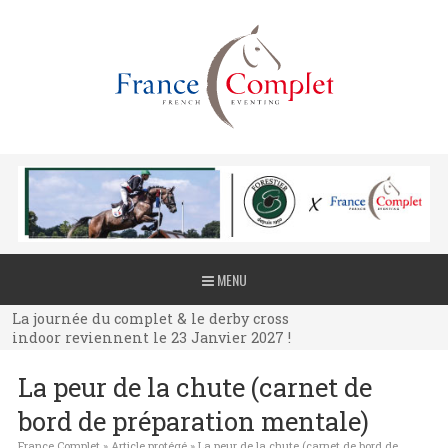
La journée du complet & le derby cross
MENU
indoor reviennent le 23 Janvier 2027 !
La journée du complet & le derby cross
indoor reviennent le 23 Janvier 2027 !
La journée du complet & le derby cross
La peur de la chute (carnet de
indoor reviennent le 23 Janvier 2027 !
bord de préparation mentale)
France Complet
»
Article protégé
»
La peur de la chute (carnet de bord de