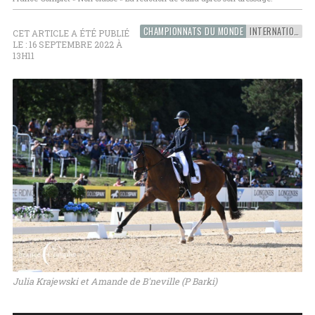
CHAMPIONNATS DU MONDE
INTERNATIONAL
CET ARTICLE A ÉTÉ PUBLIÉ
LE : 16 SEPTEMBRE 2022 À
13H11
Julia Krajewski et Amande de B'neville (P Barki)