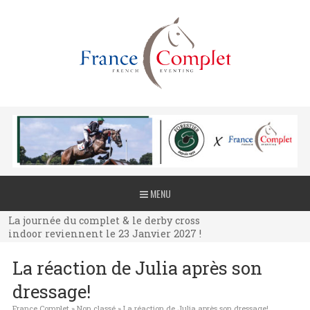
La journée du complet & le derby cross
MENU
indoor reviennent le 23 Janvier 2027 !
La journée du complet & le derby cross
indoor reviennent le 23 Janvier 2027 !
La journée du complet & le derby cross
La réaction de Julia après son
indoor reviennent le 23 Janvier 2027 !
dressage!
France Complet
»
Non classé
»
La réaction de Julia après son dressage!