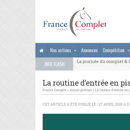
La journée du complet & l
Nos actions
Annonces
Compétition
La journée du complet & l
INFO FLASH
La journée du complet & l
La routine d’entrée en pi
France Complet
»
Article protégé
»
La routine d’entrée en 
CET ARTICLE A ÉTÉ PUBLIÉ LE : 27 AVRIL 2018 À 1