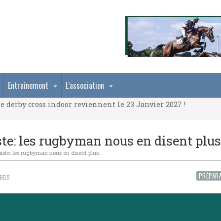
e derby cross indoor reviennent le 23 Janvier 2027 !
Entraînement
L’association
e derby cross indoor reviennent le 23 Janvier 2027 !
e derby cross indoor reviennent le 23 Janvier 2027 !
ste: les rugbyman nous en disent plus
piste: les rugbyman nous en disent plus.
PRÉPARA
1H15