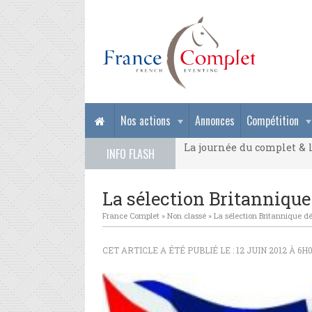
La journée du complet & l
Nos actions
Annonces
Compétition
La journée du complet & l
INFO FLASH
La journée du complet & l
La sélection Britannique
France Complet
»
Non classé
»
La sélection Britannique dé
CET ARTICLE A ÉTÉ PUBLIÉ LE : 12 JUIN 2012 À 6H