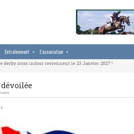
e derby cross indoor reviennent le 23 Janvier 2027 !
Entraînement
L’association
e derby cross indoor reviennent le 23 Janvier 2027 !
e derby cross indoor reviennent le 23 Janvier 2027 !
 dévoilée
voilée
04