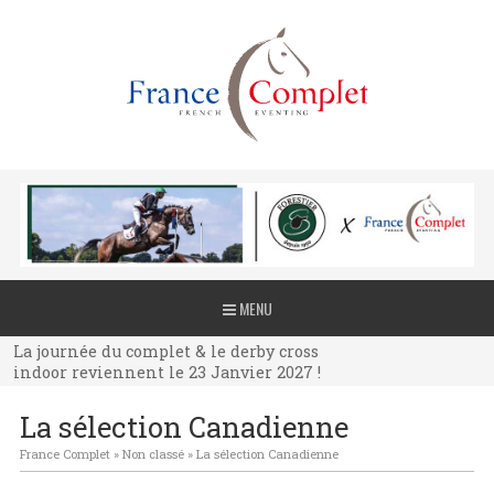
La journée du complet & le derby cross
MENU
indoor reviennent le 23 Janvier 2027 !
La journée du complet & le derby cross
indoor reviennent le 23 Janvier 2027 !
La journée du complet & le derby cross
La sélection Canadienne
indoor reviennent le 23 Janvier 2027 !
France Complet
»
Non classé
»
La sélection Canadienne