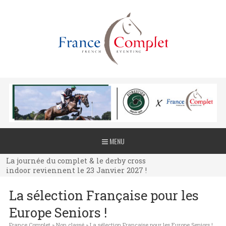
La journée du complet & le derby cross
MENU
indoor reviennent le 23 Janvier 2027 !
La journée du complet & le derby cross
indoor reviennent le 23 Janvier 2027 !
La journée du complet & le derby cross
La sélection Française pour les
indoor reviennent le 23 Janvier 2027 !
Europe Seniors !
France Complet
»
Non classé
»
La sélection Française pour les Europe Seniors !