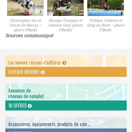
Christopher Six et
Nicolas Touzaint et
Thibaut Vallette et
Totem de Brecey –
Absolut Gold (photo
Qing du Briot – photo
photo P.Barki
P.Barki)
P.Barki
Sources communiqué
Les bonnes raisons d’adhérer
DEVENIR MEMBRE
Annonces de
chevaux de complet
18 OFFRES
Accessoires, équipements, produits de soin ...