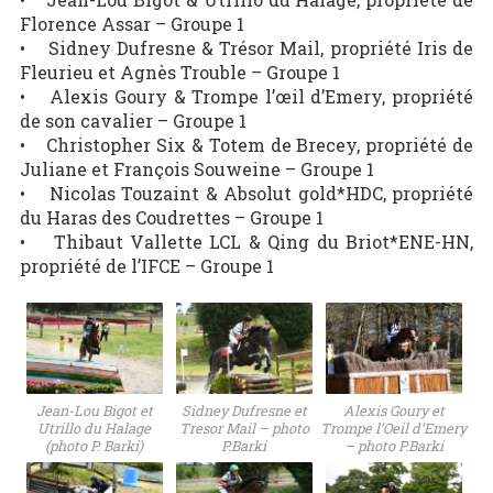
Florence Assar – Groupe 1
• Sidney Dufresne & Trésor Mail, propriété Iris de
Fleurieu et Agnès Trouble – Groupe 1
• Alexis Goury & Trompe l’œil d’Emery, propriété
de son cavalier – Groupe 1
• Christopher Six & Totem de Brecey, propriété de
Juliane et François Souweine – Groupe 1
• Nicolas Touzaint & Absolut gold*HDC, propriété
du Haras des Coudrettes – Groupe 1
• Thibaut Vallette LCL & Qing du Briot*ENE-HN,
propriété de l’IFCE – Groupe 1
Jean-Lou Bigot et
Sidney Dufresne et
Alexis Goury et
Utrillo du Halage
Tresor Mail – photo
Trompe l’Oeil d’Emery
(photo P. Barki)
P.Barki
– photo P.Barki