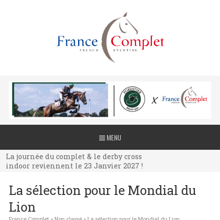
La journée du complet & le derby cross
MENU
indoor reviennent le 23 Janvier 2027 !
La journée du complet & le derby cross
indoor reviennent le 23 Janvier 2027 !
La journée du complet & le derby cross
La sélection pour le Mondial du
indoor reviennent le 23 Janvier 2027 !
Lion
France Complet
»
Non classé
»
La sélection pour le Mondial du Lion