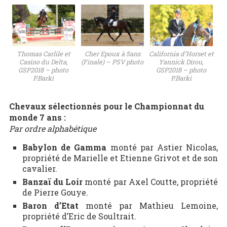
Thomas Carlile et
Cher Epoux à 5ans
California d’Horset et
Casino du Delta,
(Finale) – PSV photo
Yannick Dirou,
GSP2018 – photo
GSP2018 – photo
P.Barki
P.Barki
Chevaux sélectionnés pour le Championnat du
monde 7 ans :
Par ordre alphabétique
Babylon de Gamma
monté par Astier Nicolas,
propriété de Marielle et Etienne Grivot et de son
cavalier.
Banzaï du Loir
monté par Axel Coutte, propriété
de Pierre Gouye.
Baron d’Etat
monté par Mathieu Lemoine,
propriété d’Eric de Soultrait.