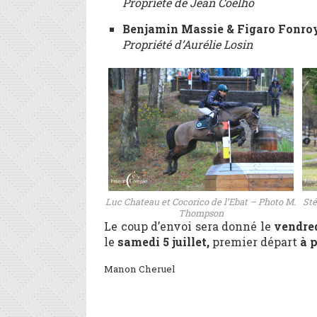
Propriété de Jean Coelho
Benjamin Massie & Figaro Fonro
Propriété d’Aurélie Losin
Luc Chateau et Cocorico de l’Ebat – Photo M.
Sté
Thompson
Le coup d’envoi sera donné le
vendred
le
samedi 5 juillet,
premier départ
à p
Manon Cheruel