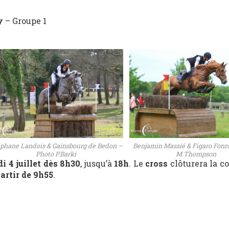
y
– Groupe 1
phane Landois & Gainsbourg de Bedon –
Benjamin Massié & Figaro Fonr
Photo P.Barki
M.Thompson
i 4 juillet
dès 8h30
, jusqu’à
18h
. Le
cross
clôturera la c
artir de 9h55
.