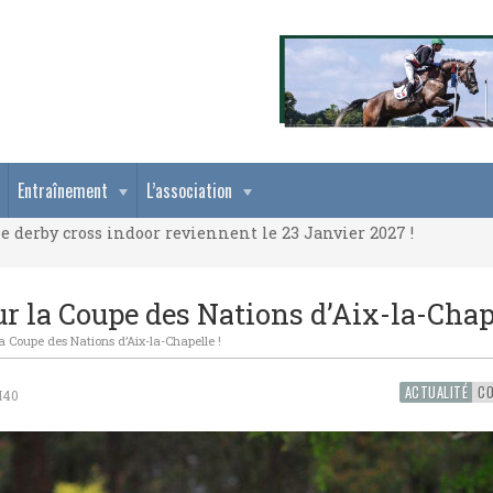
e derby cross indoor reviennent le 23 Janvier 2027 !
Entraînement
L’association
e derby cross indoor reviennent le 23 Janvier 2027 !
e derby cross indoor reviennent le 23 Janvier 2027 !
ur la Coupe des Nations d’Aix-la-Chape
la Coupe des Nations d’Aix-la-Chapelle !
ACTUALITÉ
H40