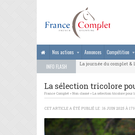
La journée du complet & l
Nos actions
Annonces
Compétition
La journée du complet & l
INFO FLASH
La journée du complet & l
La sélection tricolore po
France Complet
»
Non classé
»
La sélection tricolore pour 
CET ARTICLE A ÉTÉ PUBLIÉ LE : 16 JUIN 2025 À 17