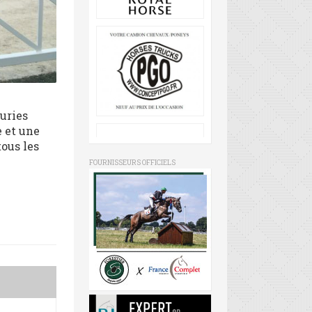
uries
e et une
tous les
FOURNISSEURS OFFICIELS