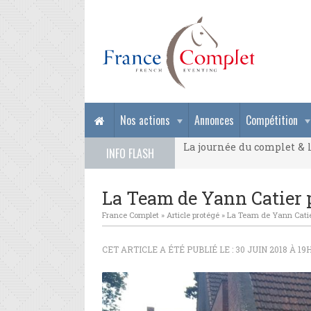
La journée du complet & l
Nos actions
Annonces
Compétition
La journée du complet & l
INFO FLASH
La journée du complet & l
La Team de Yann Catier 
France Complet
»
Article protégé
»
La Team de Yann Catie
CET ARTICLE A ÉTÉ PUBLIÉ LE : 30 JUIN 2018 À 19