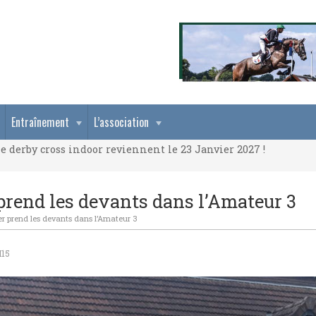
e derby cross indoor reviennent le 23 Janvier 2027 !
Entraînement
L’association
e derby cross indoor reviennent le 23 Janvier 2027 !
e derby cross indoor reviennent le 23 Janvier 2027 !
prend les devants dans l’Amateur 3
r prend les devants dans l’Amateur 3
H15