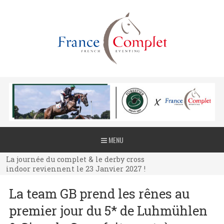
La journée du complet & le derby cross
MENU
indoor reviennent le 23 Janvier 2027 !
La journée du complet & le derby cross
indoor reviennent le 23 Janvier 2027 !
La journée du complet & le derby cross
La team GB prend les rênes au
indoor reviennent le 23 Janvier 2027 !
premier jour du 5* de Luhmühlen