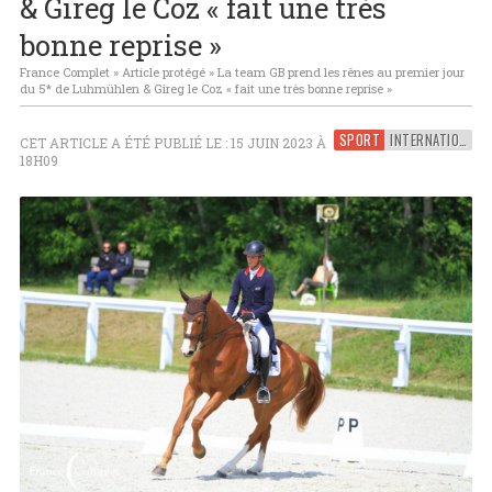
& Gireg le Coz « fait une très
bonne reprise »
France Complet
»
Article protégé
»
La team GB prend les rênes au premier jour
du 5* de Luhmühlen & Gireg le Coz « fait une très bonne reprise »
SPORT
INTERNATIONAL
CET ARTICLE A ÉTÉ PUBLIÉ LE : 15 JUIN 2023 À
18H09