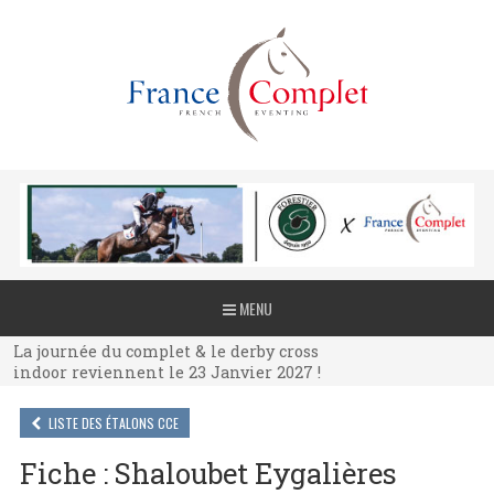
La journée du complet & le derby cross
MENU
indoor reviennent le 23 Janvier 2027 !
La journée du complet & le derby cross
indoor reviennent le 23 Janvier 2027 !
La journée du complet & le derby cross
indoor reviennent le 23 Janvier 2027 !
LISTE DES ÉTALONS CCE
Fiche : Shaloubet Eygalières