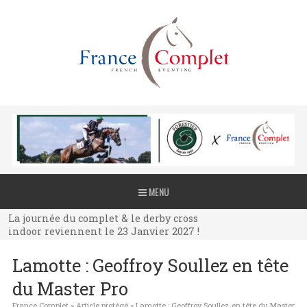
La journée du complet & le derby cross
MENU
indoor reviennent le 23 Janvier 2027 !
La journée du complet & le derby cross
indoor reviennent le 23 Janvier 2027 !
La journée du complet & le derby cross
Lamotte : Geoffroy Soullez en tête
indoor reviennent le 23 Janvier 2027 !
du Master Pro
France Complet
»
Article protégé
»
Lamotte : Geoffroy Soullez en tête du Master