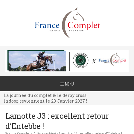
La journée du complet & le derby cross
MENU
indoor reviennent le 23 Janvier 2027 !
La journée du complet & le derby cross
indoor reviennent le 23 Janvier 2027 !
La journée du complet & le derby cross
Lamotte J3 : excellent retour
indoor reviennent le 23 Janvier 2027 !
d’Entebbe !
France Complet
»
Article protégé
»
Lamotte J3 : excellent retour d’Entebbe !