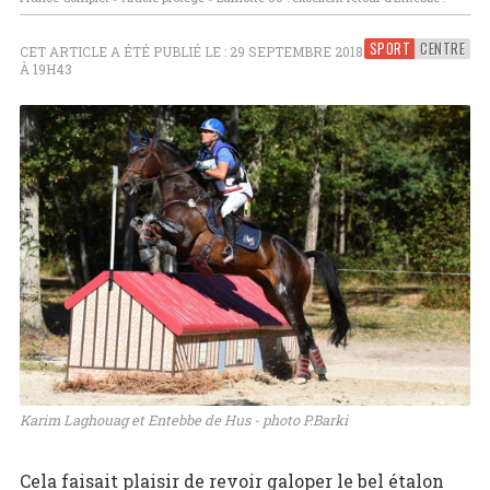
SPORT
CENTRE
CET ARTICLE A ÉTÉ PUBLIÉ LE : 29 SEPTEMBRE 2018
À 19H43
Karim Laghouag et Entebbe de Hus - photo P.Barki
Cela faisait plaisir de revoir galoper le bel étalon