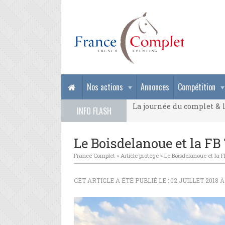
La journée du complet & l
Nos actions
Annonces
Compétition
La journée du complet & l
INFO FLASH
La journée du complet & l
Le Boisdelanoue et la FB
France Complet
»
Article protégé
»
Le Boisdelanoue et la 
CET ARTICLE A ÉTÉ PUBLIÉ LE : 02 JUILLET 2018 À