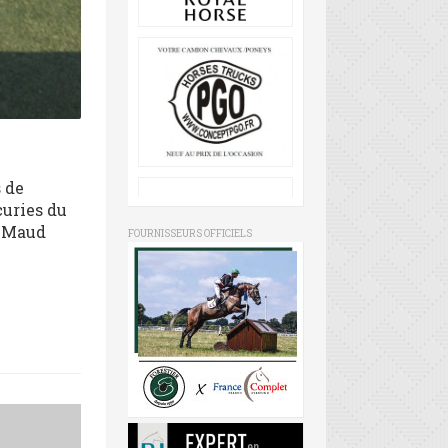
s de
curies du
r Maud
FOURNISSEURS OFFICIELS