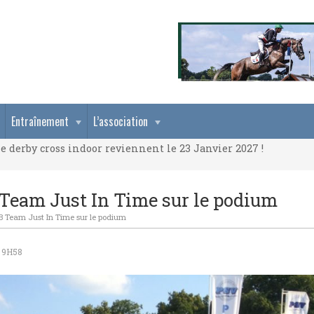
e derby cross indoor reviennent le 23 Janvier 2027 !
Entraînement
L’association
e derby cross indoor reviennent le 23 Janvier 2027 !
e derby cross indoor reviennent le 23 Janvier 2027 !
 Team Just In Time sur le podium
FB Team Just In Time sur le podium
 9H58