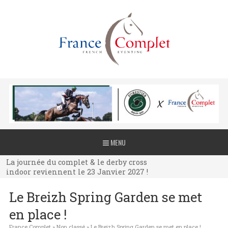
La journée du complet & le derby cross
MENU
indoor reviennent le 23 Janvier 2027 !
La journée du complet & le derby cross
indoor reviennent le 23 Janvier 2027 !
La journée du complet & le derby cross
Le Breizh Spring Garden se met
indoor reviennent le 23 Janvier 2027 !
en place !
France Complet
»
Non classé
»
Le Breizh Spring Garden se met en place !