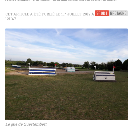
SPORT
BRETAGNE
CET ARTICLE A ÉTÉ PUBLIÉ LE : 17 JUILLET 2019 À
12H47
Le gué de Questembert