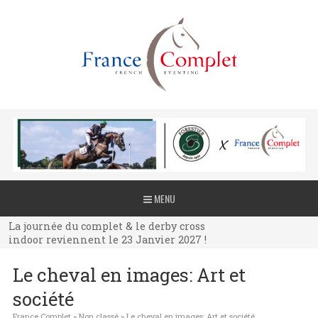
La journée du complet & le derby cross
MENU
indoor reviennent le 23 Janvier 2027 !
La journée du complet & le derby cross
indoor reviennent le 23 Janvier 2027 !
La journée du complet & le derby cross
Le cheval en images: Art et
indoor reviennent le 23 Janvier 2027 !
société
France Complet
»
Non classé
»
Le cheval en images: Art et société