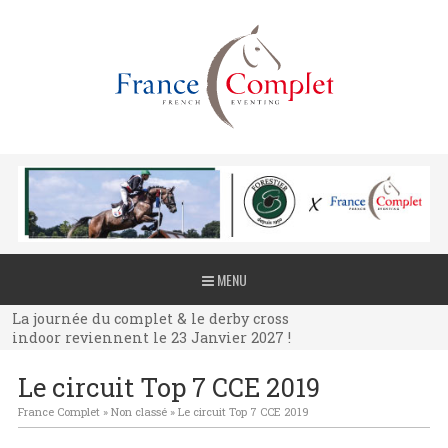
La journée du complet & le derby cross
MENU
indoor reviennent le 23 Janvier 2027 !
La journée du complet & le derby cross
indoor reviennent le 23 Janvier 2027 !
La journée du complet & le derby cross
Le circuit Top 7 CCE 2019
indoor reviennent le 23 Janvier 2027 !
France Complet
»
Non classé
»
Le circuit Top 7 CCE 2019