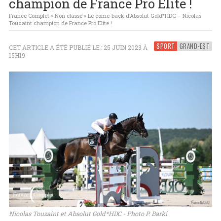
champion de France Pro Elite !
France Complet
»
Non classé
»
Le come-back d’Absolut Gold*HDC – Nicolas
Touzaint champion de France Pro Elite !
SPORT
GRAND-EST
CET ARTICLE A ÉTÉ PUBLIÉ LE : 25 JUIN 2023 À
15H19
Nicolas Touzaint et Absolut Gold*HDC - Photo P. Barki