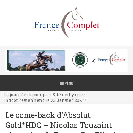
La journée du complet & le derby cross
MENU
indoor reviennent le 23 Janvier 2027 !
La journée du complet & le derby cross
indoor reviennent le 23 Janvier 2027 !
La journée du complet & le derby cross
Le come-back d’Absolut
indoor reviennent le 23 Janvier 2027 !
Gold*HDC – Nicolas Touzaint