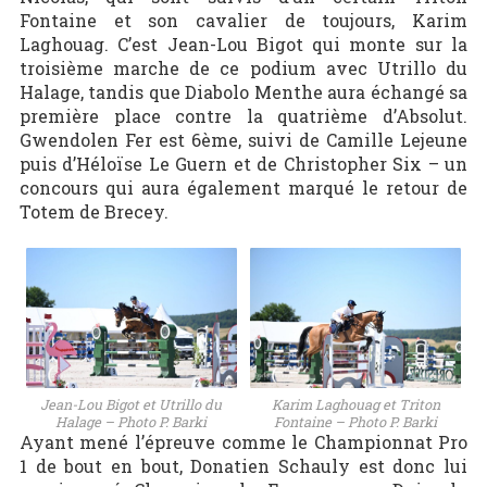
Fontaine et son cavalier de toujours, Karim
Laghouag. C’est Jean-Lou Bigot qui monte sur la
troisième marche de ce podium avec Utrillo du
Halage, tandis que Diabolo Menthe aura échangé sa
première place contre la quatrième d’Absolut.
Gwendolen Fer est 6ème, suivi de Camille Lejeune
puis d’Héloïse Le Guern et de Christopher Six – un
concours qui aura également marqué le retour de
Totem de Brecey.
Jean-Lou Bigot et Utrillo du
Karim Laghouag et Triton
Halage – Photo P. Barki
Fontaine – Photo P. Barki
Ayant mené l’épreuve comme le Championnat Pro
1 de bout en bout, Donatien Schauly est donc lui