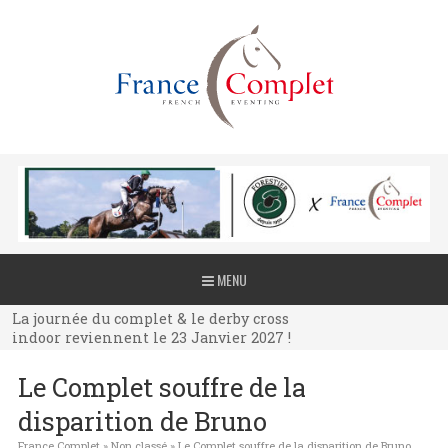
La journée du complet & le derby cross
MENU
indoor reviennent le 23 Janvier 2027 !
La journée du complet & le derby cross
indoor reviennent le 23 Janvier 2027 !
La journée du complet & le derby cross
Le Complet souffre de la
indoor reviennent le 23 Janvier 2027 !
disparition de Bruno
France Complet
»
Non classé
»
Le Complet souffre de la disparition de Bruno