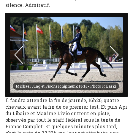
silence. Admiratif.
ki
Michael Jung et Fischerchipmunk FRH - Photo P. Barki
Mi
Il faudra attendre la fin de journée, 16h26, quatre
chevaux avant la fin de ce premier test. Et puis Api
du Libaire et Maxime Livio entrent en piste,
observés par tout le staff fédéral sous la tente de
France Complet. Et quelques minutes plus tard,
c’est la note de 73,33% qui leur est attribuée, une