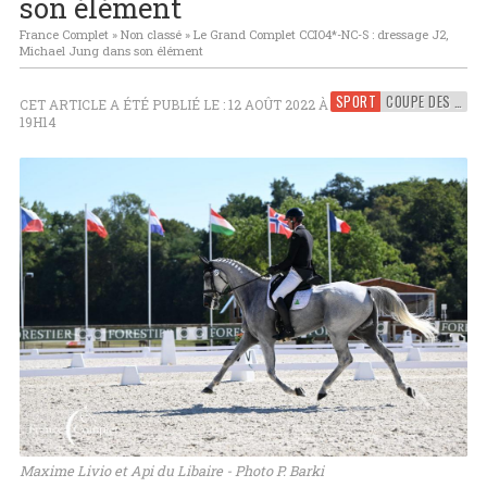
son élément
France Complet
»
Non classé
»
Le Grand Complet CCIO4*-NC-S : dressage J2,
Michael Jung dans son élément
SPORT
COUPE DES NATIONS
CET ARTICLE A ÉTÉ PUBLIÉ LE : 12 AOÛT 2022 À
19H14
Maxime Livio et Api du Libaire - Photo P. Barki