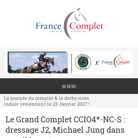
La journée du complet & le derby cross
MENU
indoor reviennent le 23 Janvier 2027 !
La journée du complet & le derby cross
indoor reviennent le 23 Janvier 2027 !
La journée du complet & le derby cross
Le Grand Complet CCIO4*-NC-S :
indoor reviennent le 23 Janvier 2027 !
dressage J2, Michael Jung dans